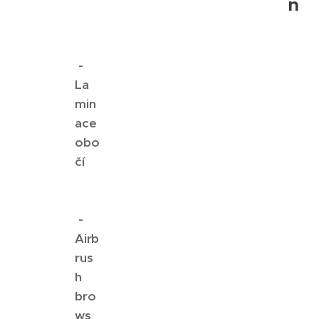
n
-
La
min
ace
obo
čí
-
Airb
rus
h
bro
ws