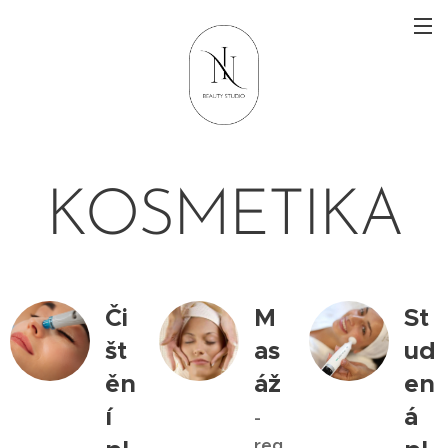
KOSMETIKA
Či
M
St
št
as
ud
ěn
áž
en
í
á
-
reg