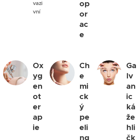
op
vazi
vní
or
ac
e
Ox
Ch
Ga
yg
e
lv
en
mi
an
ot
ck
ic
er
ý
ká
ap
pe
že
ie
eli
hli
ng
čk