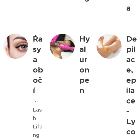
a
Řa
Hy
De
sy
al
pil
a
ur
ac
ob
on
e,
oč
pe
ep
í
n
ila
ce
-
Las
-
h
Ly
Lifti
co
ng