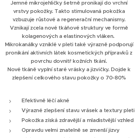
Jemné mikrojehličky šetrně pronikají do vrchní
vrstvy pokožky. Takto stimulovaná pokožka
vzbuzuje růstové a regenerační mechanismy.
Vznikají zcela nové tkáňové struktury ve formě
kolagenových a elastinových vláken.
Mikrokanálky vzniklé v pleti také výrazně podporují
pronikání aktivních látek kosmetických přípravků z
povrchu dovnitř kožních tkání.
Nové tkáně vyplní staré vrásky a jizvičky. Dojde k
zlepšení celkového stavu pokožky o 70-80%
Efektivně léčí akné
Výrazné zlepšení stavu vrásek a textury pleti
Pokožka získá zdravější a mladistvější vzhled
Opravdu velmi znatelně se zmenší jizvy