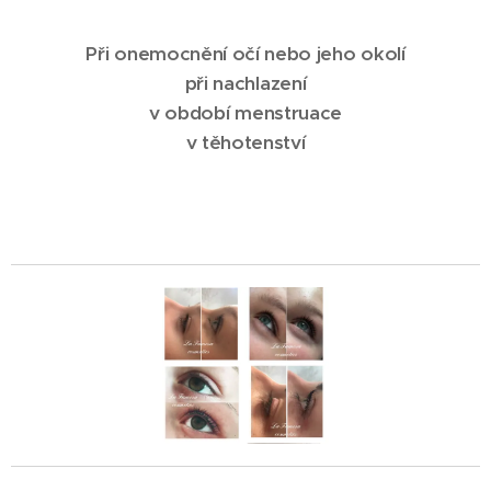
Při onemocnění očí nebo jeho okolí
při nachlazení
v období menstruace
v těhotenství